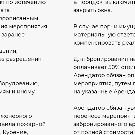
ия по истечению
в порядок, выключит
лата
закрыть окна.
 прописанным
ния мероприятия
В случае порчи имущ
 заранее.
материальную ответс
компенсировать реа
щения,
без разрешения
Для бронирования н
оплачивает 50% стои
Арендатор обязан оп
борудованию,
мероприятия, путем 
иям и иному
на указанные Аренда
Арендатор обязан ув
нженерного
переносе мероприяти
равила пожарной
забронированного вр
. Курение,
от полной стоимости