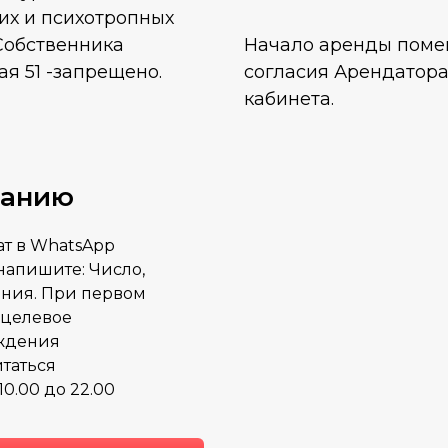
их и психотропных
Собственника
Начало аренды поме
я 51 -запрещено.
согласия Арендатора
кабинета.
ванию
ат в WhatsApp
напишите: Число,
ания. При первом
 целевое
рждения
итаться
0.00 до 22.00